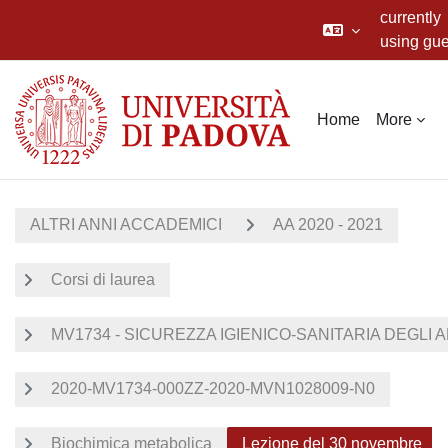
currently
using gue
access
Skip to main content
Home
More
ALTRI ANNI ACCADEMICI
AA 2020 - 2021
Corsi di laurea
MV1734 - SICUREZZA IGIENICO-SANITARIA DEGLI A
2020-MV1734-000ZZ-2020-MVN1028009-N0
Biochimica metabolica
Lezione del 30 novembre