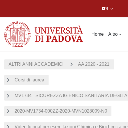
Vai al contenuto principale
Home
Altro
ALTRI ANNI ACCADEMICI
AA 2020 - 2021
Corsi di laurea
MV1734 - SICUREZZA IGIENICO-SANITARIA DEGLI A
2020-MV1734-000ZZ-2020-MVN1028009-N0
Video tutorial per esercitazioni Chimica e Biochimica pe