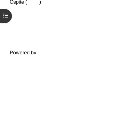
Ospite (
Login
)
Riepilogo della conservazione dei dati
Apri indice del corso
Politiche
Ottieni l'app mobile
Passa al tema standard
Powered by
Moodle