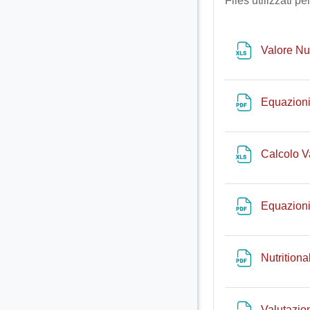
Files utilizzati p
Valore Nu
Equazioni
Calcolo V
Equazion
Nutrition
Valutazio