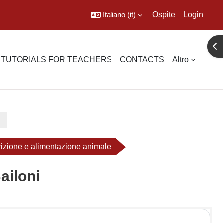
Italiano ‎(it)‎
Ospite
Login
Apr
TUTORIALS FOR TEACHERS
CONTACTS
Altro
rizione e alimentazione animale
ailoni