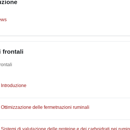
uzione
ews
 frontali
rontali
File
 Introduzione
File
 Ottimizzazione delle fermetnazioni ruminali
Sistemi di valutazione delle proteine e dei carboidrati nei rumi