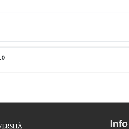
9
10
Info