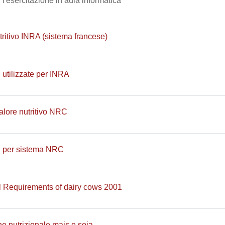
er l'esercitazione in aula informatica
File
tritivo INRA (sistema francese)
File
 utilizzate per INRA
File
alore nutritivo NRC
File
i per sistema NRC
File
al Requirements of dairy cows 2001
File
ne nutrizionale mais e soia