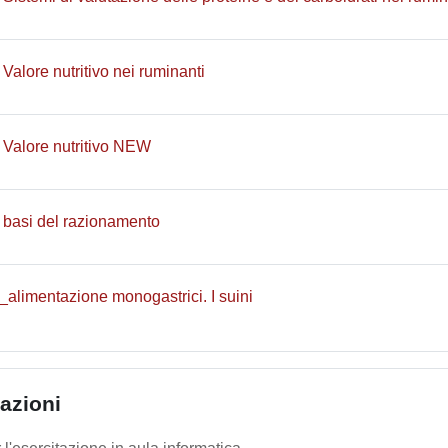
File
Valore nutritivo nei ruminanti
File
 Valore nutritivo NEW
File
 basi del razionamento
File
_alimentazione monogastrici. I suini
tazioni