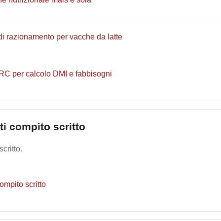
File
i razionamento per vacche da latte
File
RC per calcolo DMI e fabbisogni
ti compito scritto
critto.
File
compito scritto