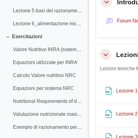
Introd
Minimizza
Lezione 5 basi del razionamento
Forum N
Lezione 6_alimentazione monogastrici. I suini
Esercitazioni
Minimizza
Valore Nutritivo INRA (sistema francese)
Lezioni
Minimizza
Equazioni utilizzate per INRA
Lezioni teoriche f
Calcolo Valore nutritivo NRC
Equazioni per sistema NRC
Lezione 1
Nutritional Requirements of dairy cows 2001
Lezione 2
Valutazione nutrizionale mais e soia
Esempio di razionamento per vacche da latte
Lezione 3 