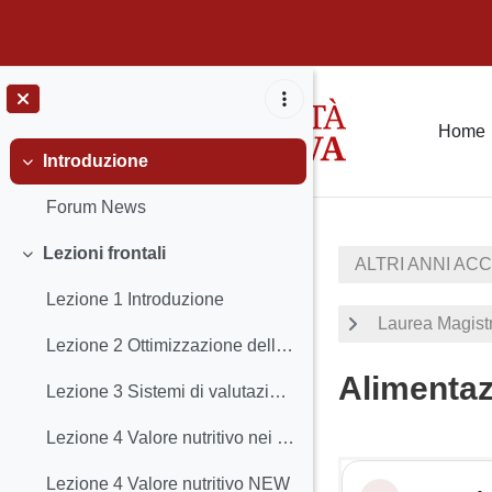
Vai al contenuto principale
Home
Introduzione
Minimizza
Forum News
Lezioni frontali
ALTRI ANNI AC
Minimizza
Lezione 1 Introduzione
Laurea Magistr
Lezione 2 Ottimizzazione delle fermetnazioni ruminali
Alimentazi
Lezione 3 Sistemi di valutazione delle proteine e dei carboidrati nei ruminanti
Lezione 4 Valore nutritivo nei ruminanti
Schema d
Lezione 4 Valore nutritivo NEW